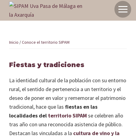
Saltar
Saltar
Saltar
a
al
a
Inicio
la
contenido
la
Sistema
navegación
principal
barra
de
principal
lateral
Sistema de producción de la uva pasa de M
producción
Inicio
/
Conoce el territorio SIPAM
principal
de
Axarquía como SIPAM
la
Fiestas y tradiciones
uva
pasa
Elige tu experiencia
La identidad cultural de la población con su entorno
de
rural, el sentido de pertenencia a un territorio y el
Málaga
deseo de poner en valor y rememorar el patrimonio
Conoce el territorio SIPAM
en
tradicional, hace que las
fiestas en las
la
localidades del
territorio SIPAM
se celebren año
Axarquía
tras año con una reconocida asistencia de público.
Planifica tu viaje
como
Destacan las vinculadas a la
cultura de vino y la