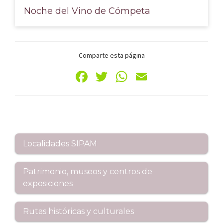
Noche del Vino de Cómpeta
Comparte esta página
Fa
T
W
E
ce
wi
h
m
b
tt
at
ai
o
er
sA
l
Barra
o
p
Localidades SIPAM
k
p
lateral
Patrimonio, museos y centros de
principal
exposiciones
Rutas históricas y culturales