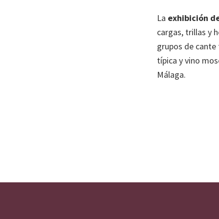
SIPAM
La
exhibición d
cargas, trillas y
grupos de cante 
típica y vino mo
Málaga.