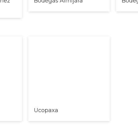
óñez
Bodegas Almijara
Bode
Ucopaxa