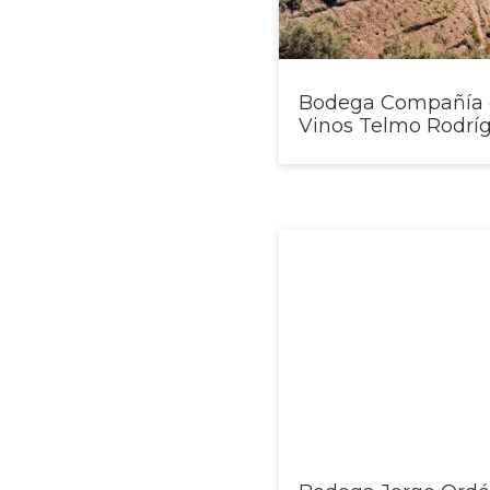
SIPAM
Bodega Compañía 
Vinos Telmo Rodrí