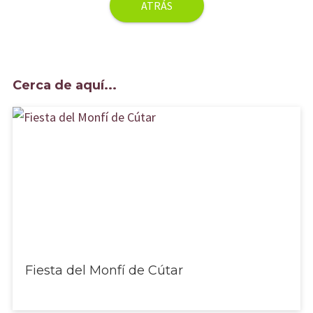
o
er
sA
l
o
p
k
p
Cerca de aquí...
Fiesta del Monfí de Cútar