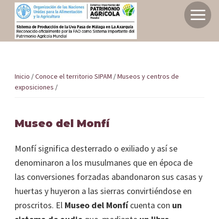
Saltar
Saltar
a
al
Inicio
la
contenido
Sistema
navegación
principal
de
principal
Sistema de producción de la uva pasa de M
producción
Inicio
/
Conoce el territorio SIPAM
/
Museos y centros de
Axarquía como SIPAM
exposiciones
/
de
la
uva
Museo del Monfí
Elige tu experiencia
pasa
de
Monfí significa desterrado o exiliado y así se
Málaga
denominaron a los musulmanes que en época de
Conoce el territorio SIPAM
en
las conversiones forzadas abandonaron sus casas y
la
huertas y huyeron a las sierras convirtiéndose en
Axarquía
Planifica tu viaje
proscritos. El
Museo del Monfí
cuenta con
un
como