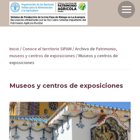
Saltar
Saltar
a
al
Inicio
la
contenido
Sistema
navegación
principal
de
principal
Sistema de producción de la uva pasa de M
producción
Inicio
/
Conoce el territorio SIPAM
/
Archivo de
Patrimonio,
Axarquía como SIPAM
museos y centros de exposiciones
/
Museos y centros de
de
exposiciones
la
uva
Elige tu experiencia
pasa
Museos y centros de exposiciones
de
Málaga
Conoce el territorio SIPAM
en
la
Axarquía
Planifica tu viaje
como