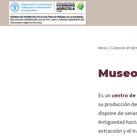
Saltar
Saltar
a
al
la
contenido
Sistema
navegación
principal
Inicio
de
principal
producción
Inicio
/
Conoce el terr
Sistema de producción de la uva pa
de
Málaga en la Axarquía como SIPAM
la
Museo 
uva
Elige tu experiencia
pasa
de
Es un
centro de
Conoce el territorio SIPAM
Málaga
su producción de
en
dispone de varias
Planifica tu viaje
la
Antigüedad hasta
Axarquía
extracción y el t
Contacto
como