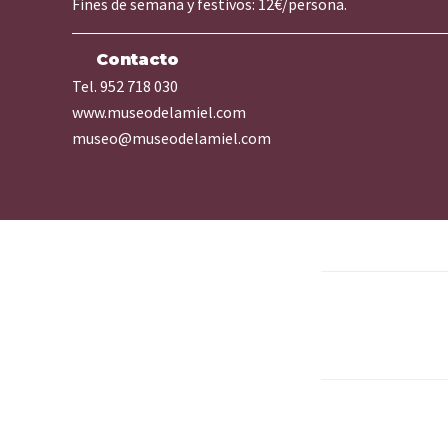
Fines de semana y festivos: 12€/persona.
Contacto
Tel. 952 718 030
www.museodelamiel.com
museo@museodelamiel.com