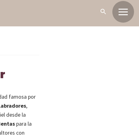
r
idad famosa por
Labradores
,
iel desde la
ientas
para la
ultores con