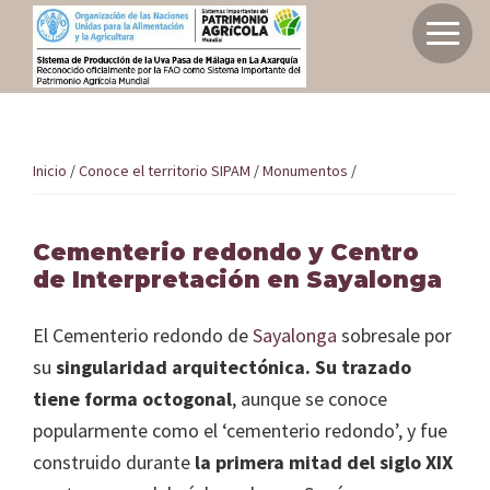
Saltar
Saltar
a
al
Inicio
la
contenido
Sistema
navegación
principal
de
principal
Sistema de producción de la uva pasa de M
producción
Inicio
/
Conoce el territorio SIPAM
/
Monumentos
/
Axarquía como SIPAM
de
la
Cementerio redondo y Centro
uva
de Interpretación en Sayalonga
Elige tu experiencia
pasa
de
El Cementerio redondo de
Sayalonga
sobresale por
Málaga
su
singularidad arquitectónica. Su trazado
Conoce el territorio SIPAM
en
tiene forma octogonal
, aunque se conoce
la
popularmente como el ‘cementerio redondo’, y fue
Axarquía
Planifica tu viaje
construido durante
la primera mitad del siglo XIX
como