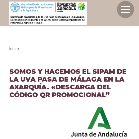
Saltar
Saltar
a
al
Inicio
la
contenido
Sistema
navegación
principal
de
principal
Sistema de producción de la uva pasa de M
producción
Inicio
Axarquía como SIPAM
de
la
SOMOS Y HACEMOS EL SIPAM DE
uva
LA UVA PASA DE MÁLAGA EN LA
Elige tu experiencia
pasa
AXARQUÍA. «DESCARGA DEL
de
CÓDIGO QR PROMOCIONAL”
Málaga
Conoce el territorio SIPAM
en
la
Axarquía
Planifica tu viaje
como