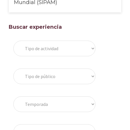
Mundial (SIPAM)
Barra
Buscar experiencia
lateral
principal