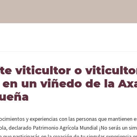
sa de
te viticultor o viticult
 en un viñedo de la Ax
ueña
cimientos y experiencias con las personas que mantienen e
ola, declarado Patrimonio Agrícola Mundial ¡No serás un si
 que participarás en la creación de tu singular experiencia e