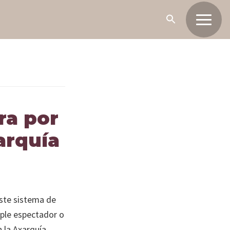
ora por
arquía
ste sistema de
mple espectador o
n la Axarquía