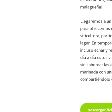
SIPAM
malagueña!
Llegaremos a un 
para ofrecernos e
viticultora, part
lagar. En tempora
incluso echar y r
día a día estos v
sin saborear las 
marinada con una
compartiéndolo co
Descargar fic