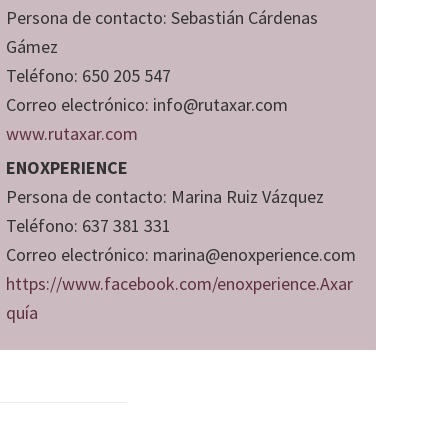
Persona de contacto: Sebastián Cárdenas
Gámez
Teléfono: 650 205 547
Correo electrónico: info@rutaxar.com
www.rutaxar.com
ENOXPERIENCE
Persona de contacto: Marina Ruiz Vázquez
Teléfono: 637 381 331
Correo electrónico: marina@enoxperience.com
https://www.facebook.com/enoxperience.Axar
quía