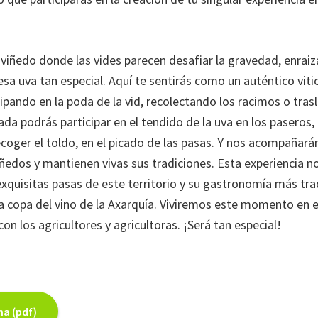
viñedo donde las vides parecen desafiar la gravedad, enraiza
sa uva tan especial. Aquí te sentirás como un auténtico viti
icipando en la poda de la vid, recolectando los racimos o tras
da podrás participar en el tendido de la uva en los paseros,
ecoger el toldo, en el picado de las pasas. Y nos acompañará
iñedos y mantienen vivas sus tradiciones. Esta experiencia n
exquisitas pasas de este territorio y su gastronomía más tra
 copa del vino de la Axarquía. Viviremos este momento en el
n los agricultores y agricultoras. ¡Será tan especial!
ha (pdf)