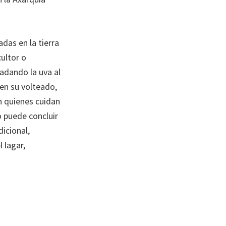
das en la tierra
cultor o
ladando la uva al
 en su volteado,
n quienes cuidan
o puede concluir
dicional,
 lagar,